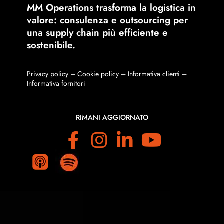
MM Operations trasforma la logistica in
valore: consulenza e outsourcing per
una supply chain più efficiente e
sostenibile.
Privacy policy
–
Cookie policy
–
Informativa clienti
–
Informativa fornitori
RIMANI AGGIORNATO
F
I
L
Y
a
n
i
o
M
M
o
o
c
s
n
u
r
r
e
t
k
T
e
e
b
a
e
u