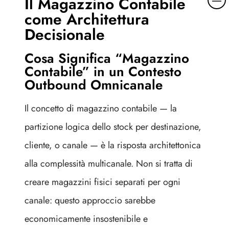
Il Magazzino Contabile
a
come Architettura
g
Decisionale
g
i
Cosa Significa “Magazzino
o
Contabile” in un Contesto
r
Outbound Omnicanale
i
d
e
Il concetto di magazzino contabile — la
t
partizione logica dello stock per destinazione,
t
a
cliente, o canale — è la risposta architettonica
g
alla complessità multicanale. Non si tratta di
l
i
creare magazzini fisici separati per ogni
canale: questo approccio sarebbe
economicamente insostenibile e