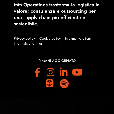
MM Operations trasforma la logistica in
valore: consulenza e outsourcing per
una supply chain più efficiente e
sostenibile.
Privacy policy
–
Cookie policy
–
Informativa clienti
–
Informativa fornitori
RIMANI AGGIORNATO
F
I
L
Y
a
n
i
o
M
M
o
o
c
s
n
u
r
r
e
t
k
T
e
e
b
a
e
u