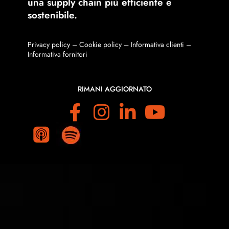
una supply chain più efficiente e
sostenibile.
Privacy policy
–
Cookie policy
–
Informativa clienti
–
Informativa fornitori
RIMANI AGGIORNATO
F
I
L
Y
a
n
i
o
M
M
o
o
c
s
n
u
r
r
e
t
k
T
e
e
b
a
e
u
o
g
d
b
o
r
I
e