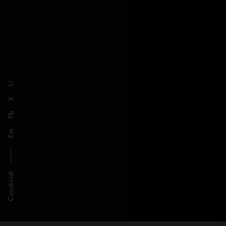
Li
X
Fb
Em
Condividi