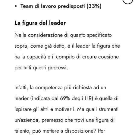
a
Team di lavoro predisposti (33%)
g
g
La figura del leader
i
o
Nella considerazione di quanto specificato
r
sopra, come già detto, è il leader la figura che
i
d
ha la capacità e il compito di creare coesione
e
per tutti questi processi.
t
t
a
Infatti, la competenza più richiesta ad un
g
l
leader (indicata dal 69% degli HR) è quella di
i
ispirare gli altri e motivarli. Ma quali strumenti
un’azienda, premesso che trovi una figura di
talento, può mettere a disposizione? Per