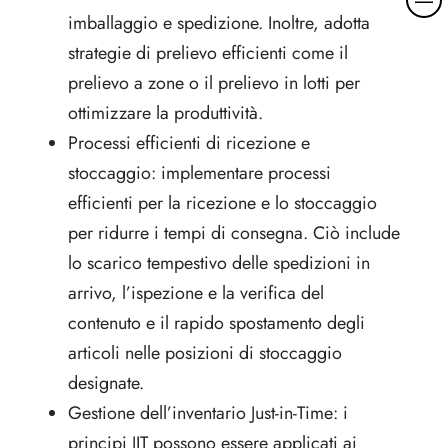
a
imballaggio e spedizione. Inoltre, adotta
g
strategie di prelievo efficienti come il
g
prelievo a zone o il prelievo in lotti per
i
o
ottimizzare la produttività.
r
Processi efficienti di ricezione e
i
stoccaggio: implementare processi
d
efficienti per la ricezione e lo stoccaggio
e
t
per ridurre i tempi di consegna. Ciò include
t
lo scarico tempestivo delle spedizioni in
a
arrivo, l’ispezione e la verifica del
g
contenuto e il rapido spostamento degli
l
i
articoli nelle posizioni di stoccaggio
designate.
Gestione dell’inventario Just-in-Time: i
principi JIT possono essere applicati ai