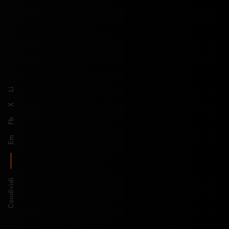
Li
X
Fb
Em
Condividi